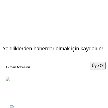
Yeniliklerden haberdar olmak için kaydolun!
Maison Vuçino
Antika ve Sanat Evi
Antique & Fine Art Store
Meşrutiyet Mah. Hacı Mansur Sk. No: 5