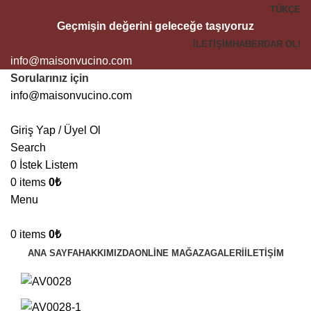
TÜKÇE
Geçmişin değerini geleceğe taşıyoruz
İLETIŞIM
HABERDAR OL!
info@maisonvucino.com
Sorularınız için
info@maisonvucino.com
Giriş Yap / Üyel Ol
Search
0
İstek Listem
0
items
0
₺
Menu
0
items
0
₺
ANA SAYFA
HAKKIMIZDA
ONLINE MAĞAZA
GALERI
İLETIŞIM